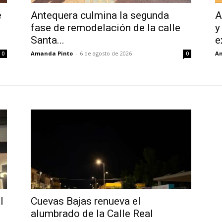
e
Antequera culmina la segunda
A
fase de remodelación de la calle
y
Santa...
e
Amanda Pinto
-
6 de agosto de 2026
A
0
0
l
Cuevas Bajas renueva el
alumbrado de la Calle Real