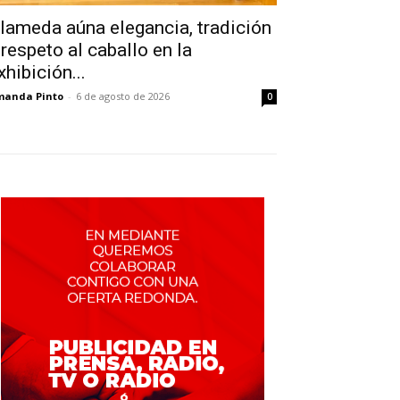
lameda aúna elegancia, tradición
 respeto al caballo en la
xhibición...
manda Pinto
-
6 de agosto de 2026
0