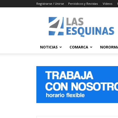
Registrarse / Unirse
Periódicos y Revistas
Vídeos
Las
4
Esquinas
NOTICIAS
COMARCA
NORORM