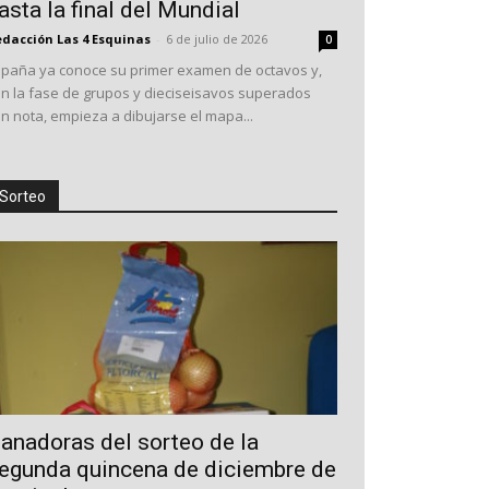
asta la final del Mundial
dacción Las 4 Esquinas
-
6 de julio de 2026
0
spaña ya conoce su primer examen de octavos y,
n la fase de grupos y dieciseisavos superados
n nota, empieza a dibujarse el mapa...
Sorteo
anadoras del sorteo de la
egunda quincena de diciembre de