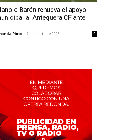
anolo Barón renueva el apoyo
unicipal al Antequera CF ante
...
manda Pinto
-
7 de agosto de 2026
0