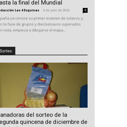
asta la final del Mundial
dacción Las 4 Esquinas
-
6 de julio de 2026
0
spaña ya conoce su primer examen de octavos y,
n la fase de grupos y dieciseisavos superados
n nota, empieza a dibujarse el mapa...
Sorteo
anadoras del sorteo de la
egunda quincena de diciembre de