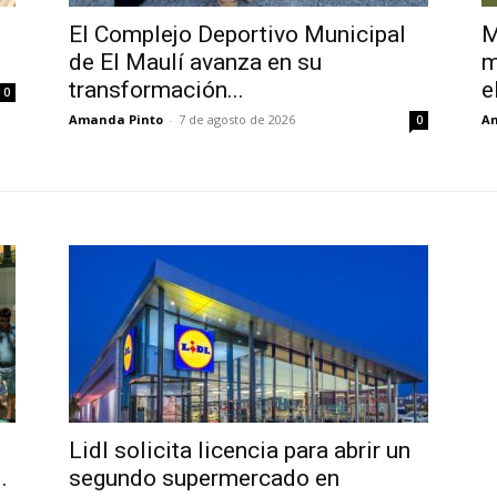
El Complejo Deportivo Municipal
M
de El Maulí avanza en su
m
transformación...
el
0
Amanda Pinto
-
7 de agosto de 2026
A
0
Lidl solicita licencia para abrir un
.
segundo supermercado en