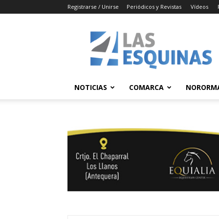
Registrarse / Unirse
Periódicos y Revistas
Vídeos
Las
4
Esquinas
NOTICIAS
COMARCA
NORORM