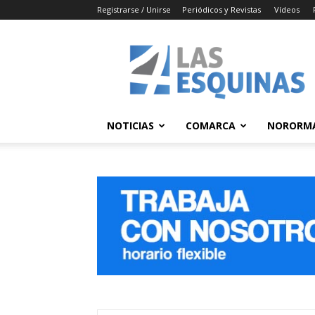
Registrarse / Unirse
Periódicos y Revistas
Vídeos
Las
4
Esquinas
NOTICIAS
COMARCA
NORORM