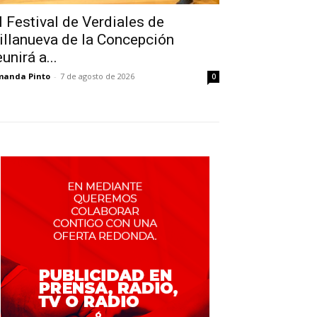
l Festival de Verdiales de
illanueva de la Concepción
eunirá a...
manda Pinto
-
7 de agosto de 2026
0