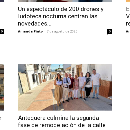
Un espectáculo de 200 drones y
E
ludoteca nocturna centran las
V
novedades...
r
Amanda Pinto
-
7 de agosto de 2026
A
0
0
e
Antequera culmina la segunda
fase de remodelación de la calle