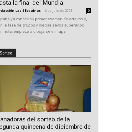
asta la final del Mundial
dacción Las 4 Esquinas
-
6 de julio de 2026
0
spaña ya conoce su primer examen de octavos y,
n la fase de grupos y dieciseisavos superados
n nota, empieza a dibujarse el mapa...
Sorteo
anadoras del sorteo de la
egunda quincena de diciembre de